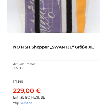
NO FISH Shopper „SWANTJE“ Größe XL
Artikelnummer:
105.0601
Preis:
NO FISH Shopper
„SWANTJE“ Größe XL
229,00
€
229,00
€
Enthält 19% MwSt. DE
zzgl.
Versand