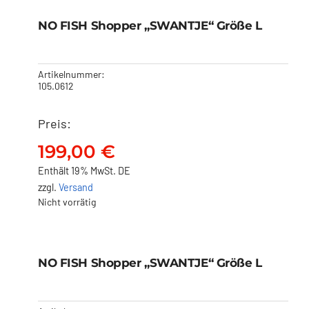
NO FISH Shopper
„SWANTJE“ Größe L
Ausverkauft!
NO FISH Shopper „SWANTJE“ Größe L
199,00
€
Artikelnummer:
105.0612
Preis:
199,00
€
Enthält 19% MwSt. DE
zzgl.
Versand
Nicht vorrätig
NO FISH Shopper
„SWANTJE“ Größe L
Ausverkauft!
NO FISH Shopper „SWANTJE“ Größe L
199,00
€