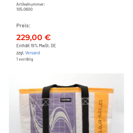
Artikelnummer:
105.0600
Preis:
NO FISH Shopper
„SWANTJE“ Größe XL
229,00
€
229,00
€
Enthält 19% MwSt. DE
zzgl.
Versand
1 vorrätig