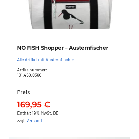
NO FISH Shopper – Austernfischer
Alle Artikel mit Austernfischer
Artikelnummer:
101.450.0360
Preis:
NO FISH Shopper –
Austernfischer
169,95
€
169,95
€
Enthält 19% MwSt. DE
zzgl.
Versand