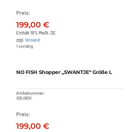
Preis:
199,00
€
Enthält 19% MwSt. DE
zzgl.
Versand
1 vorrätig
NO FISH Shopper
„SWANTJE“ Größe L
Ausverkauft!
NO FISH Shopper „SWANTJE“ Größe L
199,00
€
Artikelnummer:
105.0610
Preis:
199,00
€