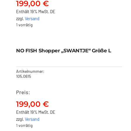
199,00
€
Enthält 19% MwSt. DE
zzgl.
Versand
1 vorrätig
NO FISH Shopper
„SWANTJE“ Größe L
NO FISH Shopper „SWANTJE“ Größe L
199,00
€
Artikelnummer:
105.0615
Preis:
199,00
€
Enthält 19% MwSt. DE
zzgl.
Versand
1 vorrätig