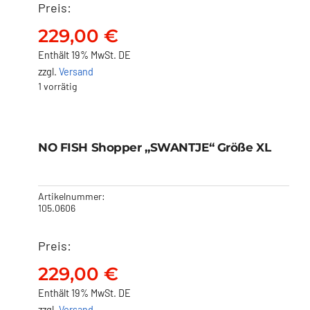
Preis:
NO FISH Shopper
„SWANTJE“ Größe XL
229,00
€
229,00
€
Enthält 19% MwSt. DE
zzgl.
Versand
1 vorrätig
NO FISH Shopper
„SWANTJE“ Größe XL
NO FISH Shopper „SWANTJE“ Größe XL
229,00
€
Artikelnummer:
105.0606
Preis:
229,00
€
Enthält 19% MwSt. DE
zzgl.
Versand