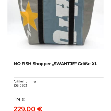
NO FISH Shopper „SWANTJE“ Größe XL
Artikelnummer:
105.0603
Preis:
NO FISH Shopper
„SWANTJE“ Größe XL
229,00
€