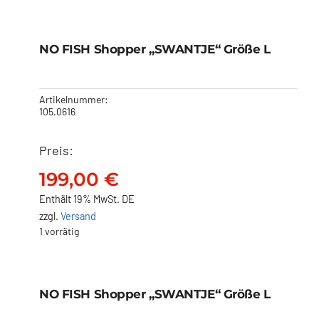
NO FISH Shopper
„SWANTJE“ Größe L
NO FISH Shopper „SWANTJE“ Größe L
199,00
€
Artikelnummer:
105.0616
Preis:
199,00
€
Enthält 19% MwSt. DE
zzgl.
Versand
1 vorrätig
NO FISH Shopper
„SWANTJE“ Größe L
NO FISH Shopper „SWANTJE“ Größe L
199,00
€