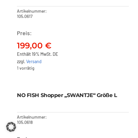
Artikelnummer:
105.0617
Preis:
199,00
€
Enthält 19% MwSt. DE
zzgl.
Versand
1 vorrätig
NO FISH Shopper
„SWANTJE“ Größe L
Ausverkauft!
NO FISH Shopper „SWANTJE“ Größe L
199,00
€
Artikelnummer:
105.0618