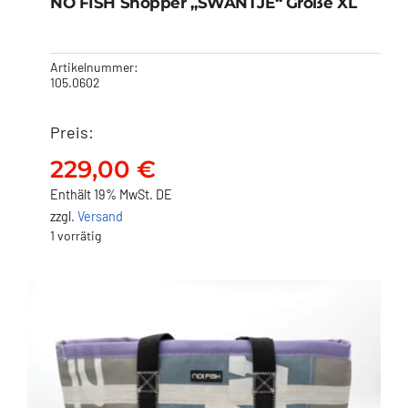
NO FISH Shopper „SWANTJE“ Größe XL
Artikelnummer:
105.0602
Preis:
NO FISH Shopper
„SWANTJE“ Größe XL
229,00
€
229,00
€
Enthält 19% MwSt. DE
zzgl.
Versand
1 vorrätig