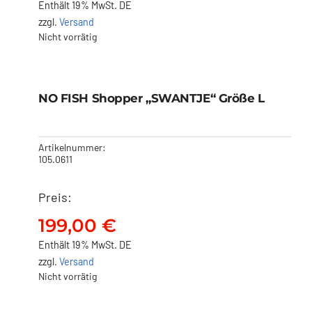
Enthält 19% MwSt. DE
zzgl.
Versand
Nicht vorrätig
NO FISH Shopper
„SWANTJE“ Größe L
Ausverkauft!
NO FISH Shopper „SWANTJE“ Größe L
199,00
€
Artikelnummer:
105.0611
Preis:
199,00
€
Enthält 19% MwSt. DE
zzgl.
Versand
Nicht vorrätig