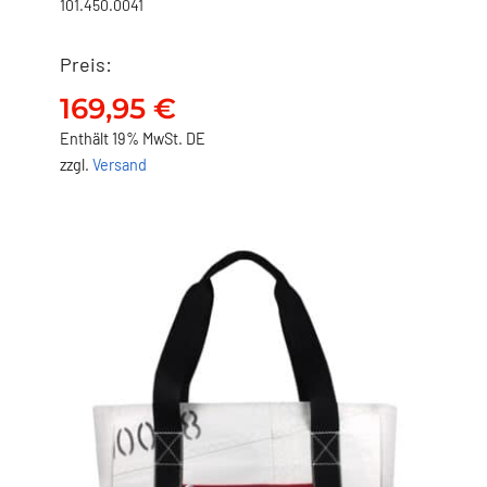
101.450.0041
Preis:
NO FISH Shopper – Anker
169,95
€
169,95
€
Enthält 19% MwSt. DE
zzgl.
Versand