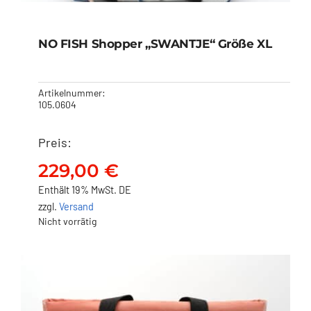
NO FISH Shopper „SWANTJE“ Größe XL
Artikelnummer:
105.0604
Preis:
NO FISH Shopper
„SWANTJE“ Größe XL
229,00
€
229,00
€
Enthält 19% MwSt. DE
zzgl.
Versand
Nicht vorrätig