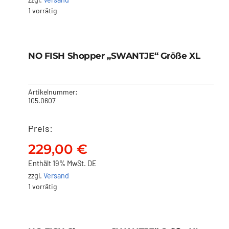
1 vorrätig
NO FISH Shopper
„SWANTJE“ Größe XL
NO FISH Shopper „SWANTJE“ Größe XL
229,00
€
Artikelnummer:
105.0607
Preis:
229,00
€
Enthält 19% MwSt. DE
zzgl.
Versand
1 vorrätig
NO FISH Shopper