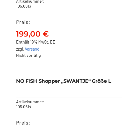
Artikelnummer:
105.0613
Preis:
199,00
€
Enthält 19% MwSt. DE
zzgl.
Versand
Nicht vorrätig
NO FISH Shopper
„SWANTJE“ Größe L
NO FISH Shopper „SWANTJE“ Größe L
199,00
€
Artikelnummer:
105.0614
Preis: