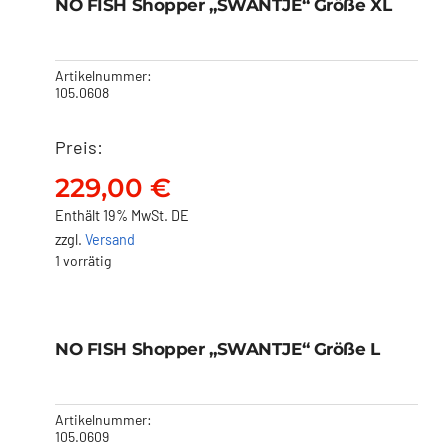
„SWANTJE“ Größe XL
NO FISH Shopper „SWANTJE“ Größe XL
229,00
€
Artikelnummer:
105.0608
Preis:
229,00
€
Enthält 19% MwSt. DE
zzgl.
Versand
1 vorrätig
NO FISH Shopper
„SWANTJE“ Größe L
NO FISH Shopper „SWANTJE“ Größe L
199,00
€
Artikelnummer:
105.0609