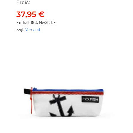
Preis:
NO FISH Stifteetui –
Strandzeltplane
37,95
€
37,95
€
Enthält 19% MwSt. DE
zzgl.
Versand