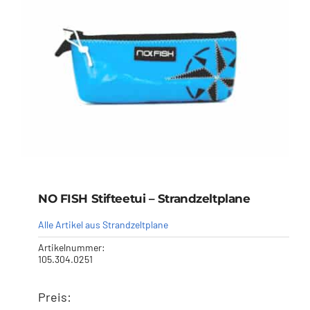
Händler
Segelankauf
Über uns
Kontakt
NO FISH Stifteetui – Strandzeltplane
Warenkorb
Alle Artikel aus Strandzeltplane
Artikelnummer:
105.304.0251
Preis:
NO FISH Stifteetui –