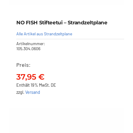
NO FISH Stifteetui – Strandzeltplane
Alle Artikel aus Strandzeltplane
Artikelnummer:
105.304.0606
Preis:
NO FISH Stifteetui –
Strandzeltplane
37,95
€
37,95
€
Enthält 19% MwSt. DE
zzgl.
Versand