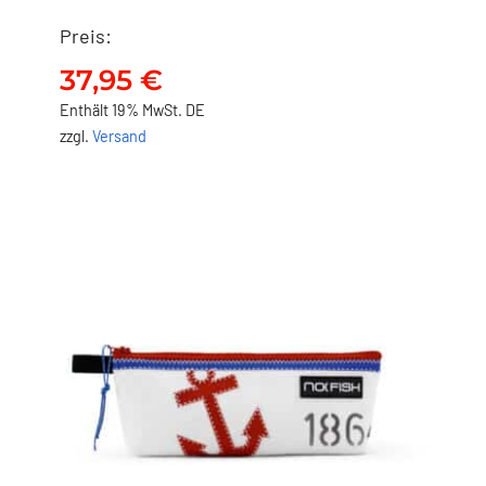
Preis:
NO FISH Stifteetui – Gekko
37,95
€
37,95
€
Enthält 19% MwSt. DE
zzgl.
Versand