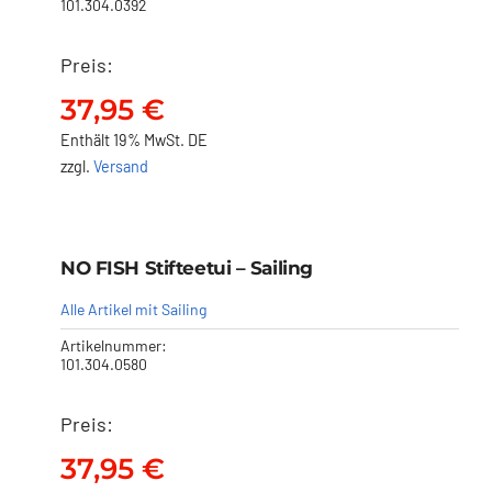
101.304.0392
Preis:
NO FISH Stifteetui –
Fischgräte
37,95
€
37,95
€
Enthält 19% MwSt. DE
zzgl.
Versand
NO FISH Stifteetui – Sailing
NO FISH Stifteetui – Sailing
37,95
€
Alle Artikel mit Sailing
Artikelnummer:
101.304.0580
Preis:
37,95
€