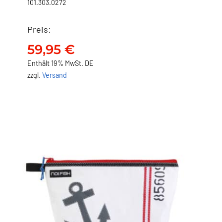
101.303.0272
Preis:
NO FISH Waschbeutel –
Steuerrad
59,95
€
59,95
€
Enthält 19% MwSt. DE
zzgl.
Versand