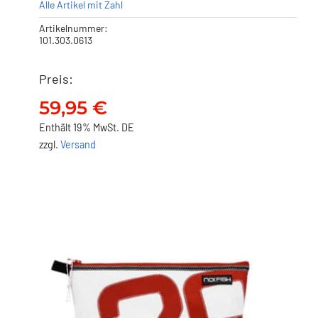
Alle Artikel mit Zahl
Artikelnummer:
101.303.0613
Preis:
NO FISH Waschbeutel – 4
59,95
€
59,95
€
Enthält 19% MwSt. DE
zzgl.
Versand