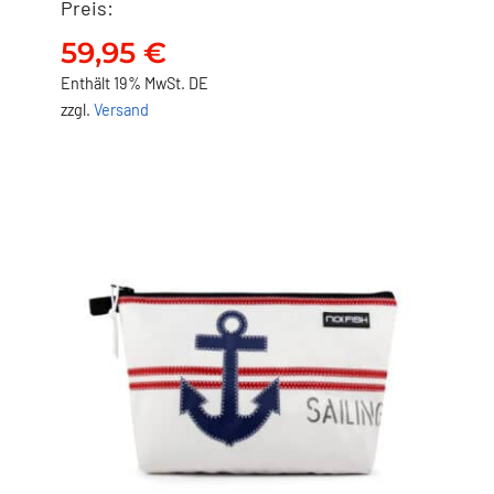
Preis:
NO FISH Waschbeutel –
Säbelpirat
59,95
€
59,95
€
Enthält 19% MwSt. DE
zzgl.
Versand