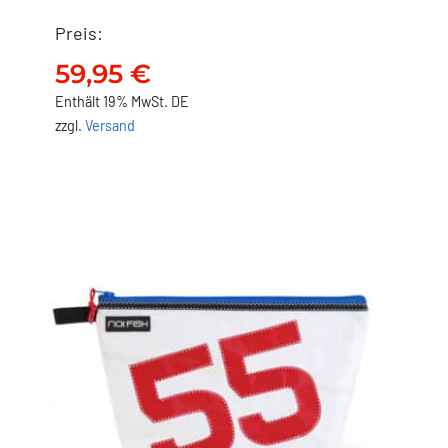
Preis:
NO FISH Waschbeutel –
Krebs
59,95
€
59,95
€
Enthält 19% MwSt. DE
zzgl.
Versand