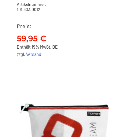
Artikelnummer:
101.303.0012
Preis:
NO FISH Waschbeutel –
Anker
59,95
€
59,95
€
Enthält 19% MwSt. DE
zzgl.
Versand