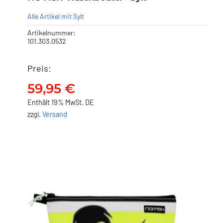
Alle Artikel mit Sylt
Artikelnummer:
101.303.0532
Preis:
NO FISH Waschbeutel – Sylt
59,95
€
59,95
€
Enthält 19% MwSt. DE
zzgl.
Versand