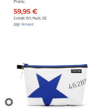
Preis:
NO FISH Waschbeutel –
Stern
59,95
€
59,95
€
Enthält 19% MwSt. DE
zzgl.
Versand