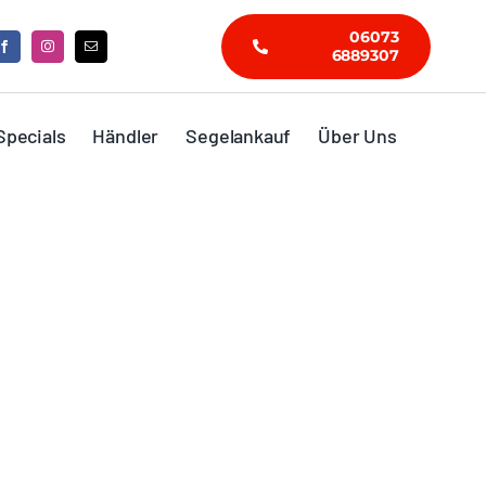
06073
6889307
Specials
Händler
Segelankauf
Über Uns