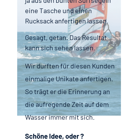
eine Tasche und einen
Rucksack anfertigen lassen.
Gesagt, getan. Das Resultat
kann sich sehen lassen.
Wir durften für diesen Kunden
einmalige Unikate anfertigen.
So trägt er die Erinnerung an
die aufregende Zeit auf dem
Wasser immer mit sich.
Schöne Idee, oder ?