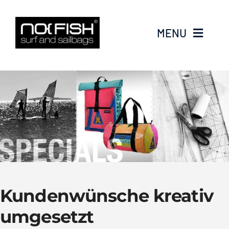
Zum
Inhalt
MENU
springen
Taschen
Accessoires
Sporttaschen
Rucksäcke
Kundenwünsche kreativ
Outlet
umgesetzt
Specials