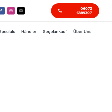
06073
6889307
Specials
Händler
Segelankauf
Über Uns