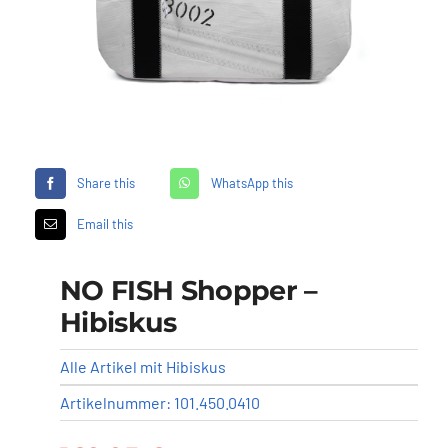
Händler
Segelankauf
Über uns
Share this
WhatsApp this
Email this
Kontakt
NO FISH Shopper –
Warenkorb
Hibiskus
Alle Artikel mit Hibiskus
Artikelnummer:
101.450.0410