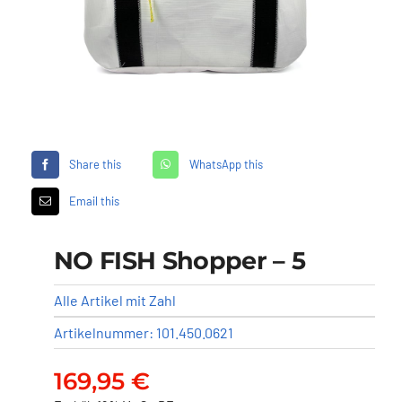
Händler
Segelankauf
Über uns
Share this
WhatsApp this
Email this
Kontakt
NO FISH Shopper – 5
Warenkorb
Alle Artikel mit Zahl
Artikelnummer:
101.450.0621
169,95
€