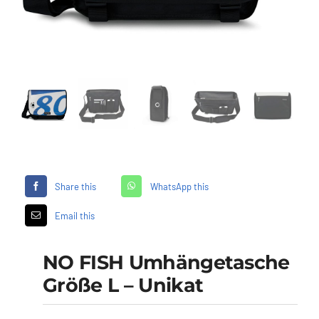
Händler
Segelankauf
Über uns
Kontakt
Share this
WhatsApp this
Warenkorb
Email this
NO FISH Umhängetasche
Größe L – Unikat