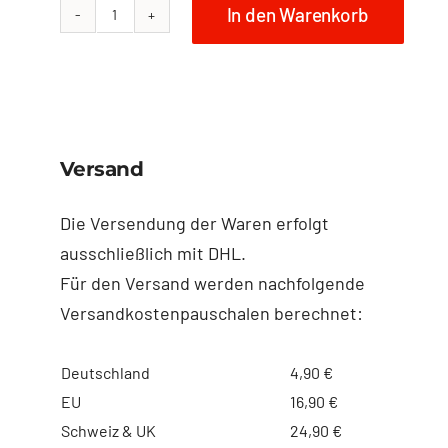
In den Warenkorb
NO
FISH
Umhängetasche
Größe
M
Versand
-
Segel
Die Versendung der Waren erfolgt
Menge
ausschließlich mit DHL.
Für den Versand werden nachfolgende
Versandkostenpauschalen berechnet:
Deutschland
4,90 €
EU
16,90 €
Schweiz & UK
24,90 €