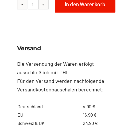
In den Warenkorb
NO
FISH
Umhängetasche
Größe
M
Versand
-
8
Die Versendung der Waren erfolgt
Menge
ausschließlich mit DHL.
Für den Versand werden nachfolgende
Versandkostenpauschalen berechnet:
Deutschland
4,90 €
EU
16,90 €
Schweiz & UK
24,90 €