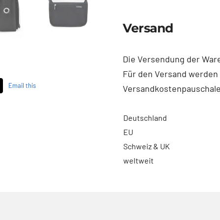
M
Versand
-
Ostsee
Menge
Die Versendung der Waren
Für den Versand werden
Email this
Versandkostenpauschale
Deutschland
EU
Schweiz & UK
weltweit