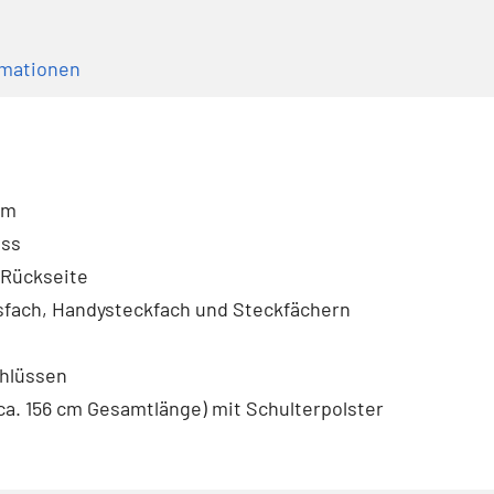
rmationen
cm
uss
 Rückseite
sfach, Handysteckfach und Steckfächern
chlüssen
ca. 156 cm Gesamtlänge) mit Schulterpolster