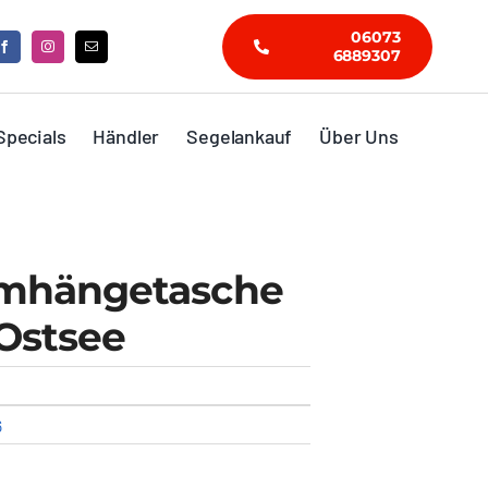
06073
6889307
Specials
Händler
Segelankauf
Über Uns
mhängetasche
Ostsee
6