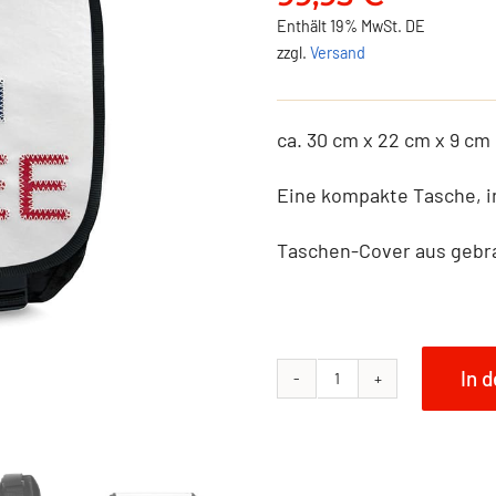
Enthält 19% MwSt. DE
zzgl.
Versand
ca. 30 cm x 22 cm x 9 cm
Eine kompakte Tasche, i
Taschen-Cover aus gebr
In 
NO
FISH
Umhängetasche
Größe