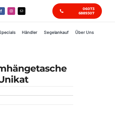
06073
6889307
Specials
Händler
Segelankauf
Über Uns
mhängetasche
Unikat