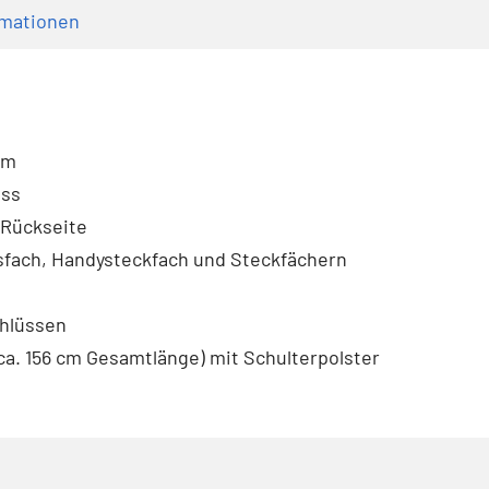
rmationen
cm
uss
 Rückseite
sfach, Handysteckfach und Steckfächern
chlüssen
ca. 156 cm Gesamtlänge) mit Schulterpolster