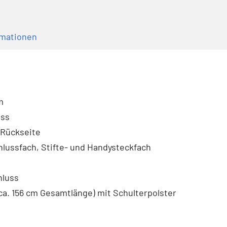
rmationen
m
uss
 Rückseite
hlussfach, Stifte- und Handysteckfach
hluss
ca. 156 cm Gesamtlänge) mit Schulterpolster