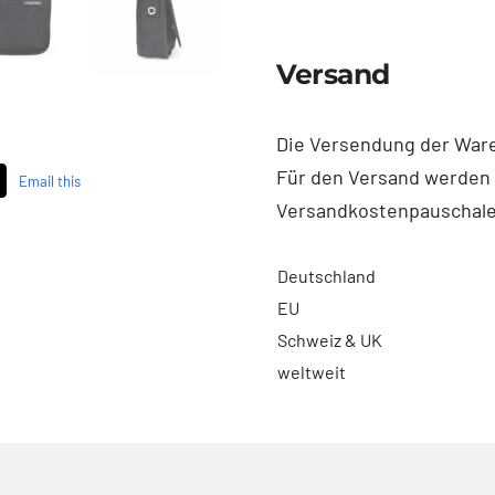
Größe
S
Versand
-
83
Menge
Die Versendung der Waren
Für den Versand werden
Email this
Versandkostenpauschale
Deutschland
EU
Schweiz & UK
weltweit