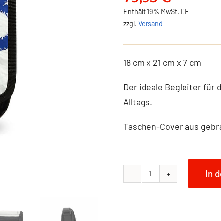
Enthält 19% MwSt. DE
zzgl.
Versand
18 cm x 21 cm x 7 cm
Der ideale Begleiter für 
Alltags.
Taschen-Cover aus gebr
In 
NO
FISH
Umhängetasche