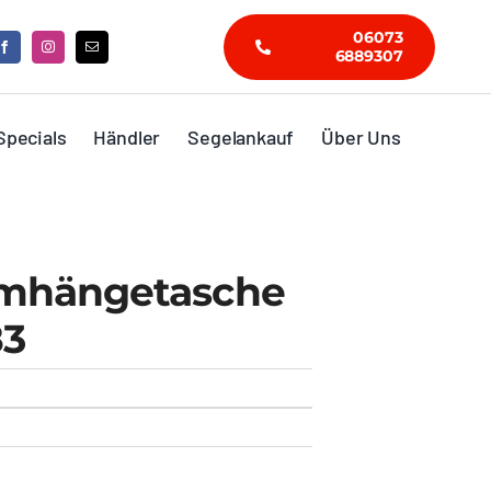
06073
6889307
Specials
Händler
Segelankauf
Über Uns
mhängetasche
83