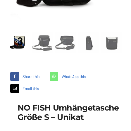
Händler
Segelankauf
Über uns
Kontakt
Share this
WhatsApp this
Warenkorb
Email this
NO FISH Umhängetasche
Größe S – Unikat