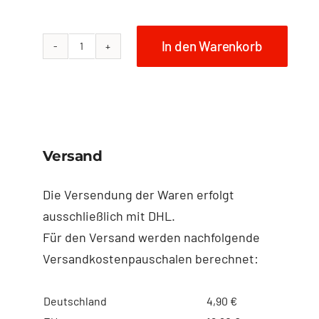
In den Warenkorb
NO
FISH
Umhängetasche
Größe
XL
Versand
-
Seepferd
Die Versendung der Waren erfolgt
Menge
ausschließlich mit DHL.
Für den Versand werden nachfolgende
Versandkostenpauschalen berechnet:
Deutschland
4,90 €