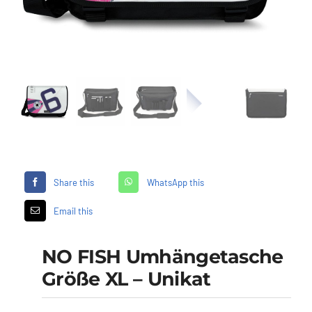
Händler
Segelankauf
Über uns
Kontakt
Share this
WhatsApp this
Warenkorb
Email this
NO FISH Umhängetasche
Größe XL – Unikat